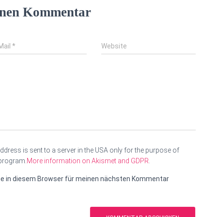
einen Kommentar
Mail
*
Website
ddress is sent to a server in the USA only for the purpose of
program.
More information on Akismet and GDPR
.
te in diesem Browser für meinen nächsten Kommentar