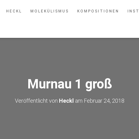
H E C K L
M O L E K Ü L I S M U S
K O M P O S I T I O N E N
I N S T
Murnau 1 groß
Veröffentlicht von
Heckl
am
Februar 24, 2018