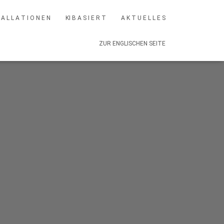
 A L L A T I O N E N
KI B A S I E R T
A K T U E L L E S
ZUR ENGLISCHEN SEITE