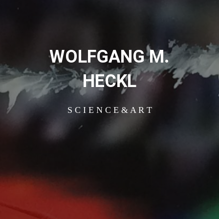
WOLFGANG M.
HECKL
S C I E N C E & A R T