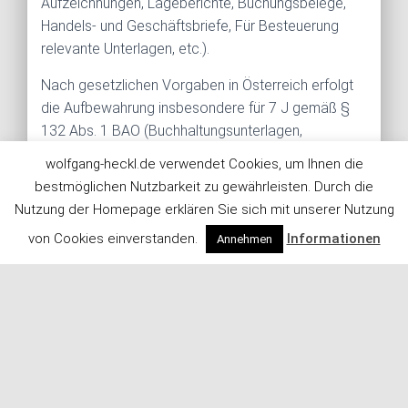
Aufzeichnungen, Lageberichte, Buchungsbelege,
Handels- und Geschäftsbriefe, Für Besteuerung
relevante Unterlagen, etc.).
Nach gesetzlichen Vorgaben in Österreich erfolgt
die Aufbewahrung insbesondere für 7 J gemäß §
132 Abs. 1 BAO (Buchhaltungsunterlagen,
Belege/Rechnungen, Konten, Belege,
wolfgang-heckl.de verwendet Cookies, um Ihnen die
Geschäftspapiere, Aufstellung der Einnahmen und
bestmöglichen Nutzbarkeit zu gewährleisten. Durch die
Ausgaben, etc.), für 22 Jahre im Zusammenhang
Nutzung der Homepage erklären Sie sich mit unserer Nutzung
mit Grundstücken und für 10 Jahre bei Unterlagen
von Cookies einverstanden.
Informationen
Annehmen
im Zusammenhang mit elektronisch erbrachten
Leistungen, Telekommunikations-, Rundfunk- und
Fernsehleistungen, die an Nichtunternehmer in EU-
Mitgliedstaaten erbracht werden und für die der
Mini-One-Stop-Shop (MOSS) in Anspruch
genommen wird.
Hosting