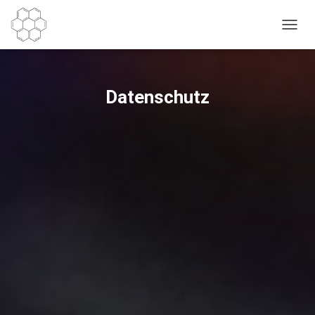
N
A
V
I
G
Datenschutz
A
T
I
O
N
U
M
S
C
H
A
L
T
E
N