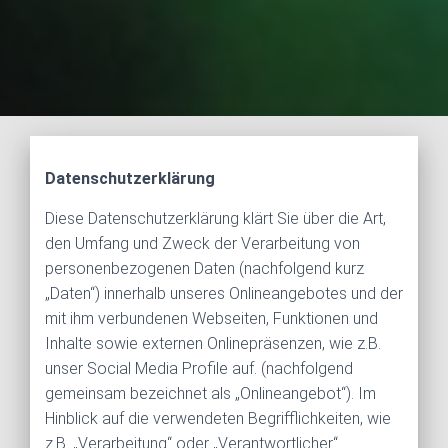
Datenschutzerklärung
Diese Datenschutzerklärung klärt Sie über die Art,
den Umfang und Zweck der Verarbeitung von
personenbezogenen Daten (nachfolgend kurz
„Daten“) innerhalb unseres Onlineangebotes und der
mit ihm verbundenen Webseiten, Funktionen und
Inhalte sowie externen Onlinepräsenzen, wie z.B.
unser Social Media Profile auf. (nachfolgend
gemeinsam bezeichnet als „Onlineangebot“). Im
Hinblick auf die verwendeten Begrifflichkeiten, wie
z.B. „Verarbeitung“ oder „Verantwortlicher“