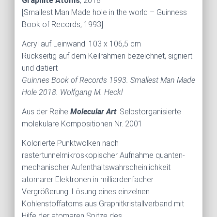
Graphite Atoms
, 2018
[Smallest Man Made hole in the world – Guinness
Book of Records, 1993]
Acryl auf Leinwand. 103 x 106,5 cm
Rückseitig auf dem Keilrahmen bezeichnet, signiert
und datiert
Guinnes Book of Records 1993. Smallest Man Made
Hole 2018. Wolfgang M. Heckl
Aus der Reihe
Molecular Art
: Selbstorganisierte
molekulare Kompositionen Nr. 2001
Kolorierte Punktwolken nach
rastertunnelmikroskopischer Aufnahme quanten-
mechanischer Aufenthaltswahrscheinlichkeit
atomarer Elektronen in milliardenfacher
Vergrößerung. Lösung eines einzelnen
Kohlenstoffatoms aus Graphitkristallverband mit
Hilfe der atomaren Spitze des