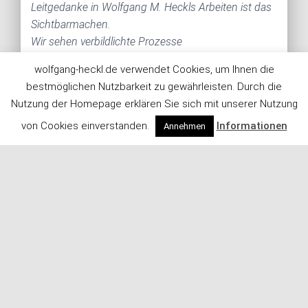
Leitgedanke in Wolfgang M. Heckls Arbeiten ist das
Sichtbarmachen.
Wir sehen verbildlichte Prozesse
wolfgang-heckl.de verwendet Cookies, um Ihnen die
Dr. Christoph von Braun, 2011
bestmöglichen Nutzbarkeit zu gewährleisten. Durch die
Essay
Nutzung der Homepage erklären Sie sich mit unserer Nutzung
von Cookies einverstanden.
Informationen
Annehmen
Das Gemälde zeigt das Ergebnis eines natürlichen
supramolekularen Selbstassemblierungsprozesses
aus Trimensinsäure- (in orange) und
Coronenmolekülen (in blau und grün), den ich auf
einer Graphit-Kristalloberfläche (schwarz) dirigiert
habe. Diese Art des molekularen Malens habe ich
Molekülismus (molecular art) genannt.
Im Nanozän, dem Zeitalter der Erkenntnissuche
bottom up, habe ich mich mit der Frage des
Zusammenhangs von Wissenschaft und Kunst aus
der Sichtweise eines Physikers, der den