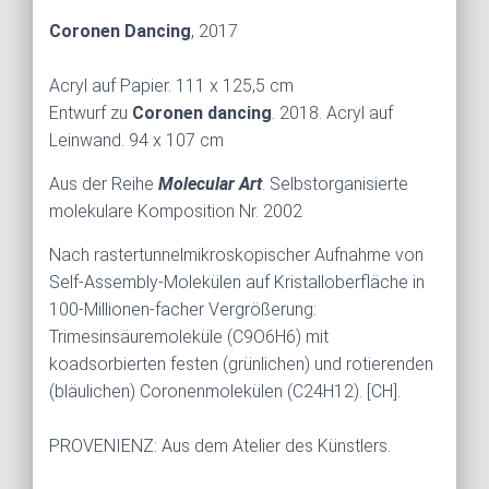
Coronen Dancing
, 2017
Acryl auf Papier. 111 x 125,5 cm
Entwurf zu
Coronen dancing
. 2018. Acryl auf
Leinwand. 94 x 107 cm
Aus der Reihe
Molecular Art
. Selbstorganisierte
molekulare Komposition Nr. 2002
Nach rastertunnelmikroskopischer Aufnahme von
Self-Assembly-Molekülen auf Kristalloberfläche in
100-Millionen-facher Vergrößerung:
Trimesinsäuremoleküle (C9O6H6) mit
koadsorbierten festen (grünlichen) und rotierenden
(bläulichen) Coronenmolekülen (C24H12). [CH].
PROVENIENZ: Aus dem Atelier des Künstlers.