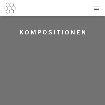
N
A
V
I
G
K O M P O S I T I O N E N
A
T
I
O
N
U
M
S
C
H
A
L
T
E
N