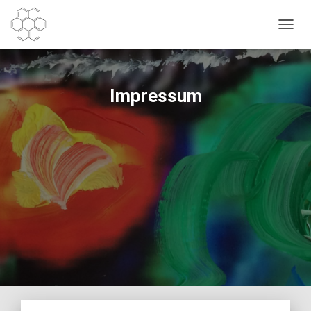
N
A
V
I
G
Impressum
A
T
I
O
N
U
M
S
C
H
A
L
T
E
N