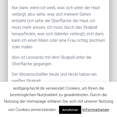
Nur dann, wenn ich weiß, was sich unter der Haut
verbirgt, also sehe, was sich meinem Sehen
entzieht (ich sehe die Oberfläche der Haut, ich
muss mehr wissen, ich muss durch das Skalpell
herausfinden, was sich dahinter verbirgt), erst dann
kann ich einen Mann oder eine Frau richtig zeichnen
oder malen.
Also ist Leonardo mit dem Skalpell unter die
Oberfläche gegangen.
Der Wissenschaftler heute und Heckl haben ein
sanftes Skalpell.
wolfgang-heckl.de verwendet Cookies, um Ihnen die
Heckl nimmt optische Mikroskope. Er muss die
bestmöglichen Nutzbarkeit zu gewährleisten. Durch die
Haut nicht aufschneiden.
Nutzung der Homepage erklären Sie sich mit unserer Nutzung
Sie haben ja hier in der Nähe in einem Museum
von Cookies einverstanden.
Informationen
Annehmen
einen Künstler, der heißt Nitsch
[3]
, der ist ein bisserl