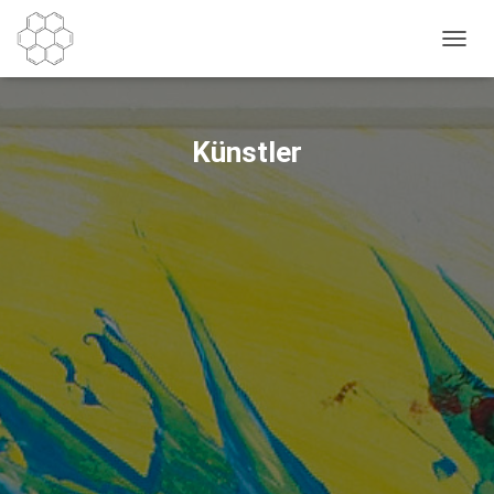
N
A
V
I
G
Künstler
A
T
I
O
N
U
M
S
C
H
A
L
T
E
N