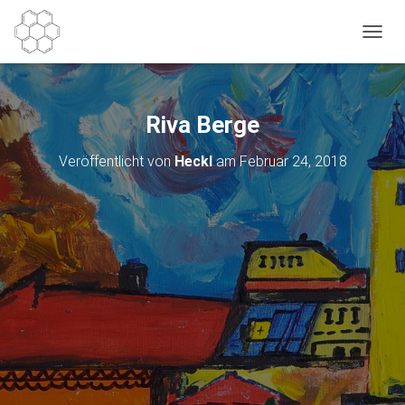
N
A
V
I
G
Riva Berge
A
T
Veröffentlicht von
Heckl
am
Februar 24, 2018
I
O
N
U
M
S
C
H
A
L
T
E
N