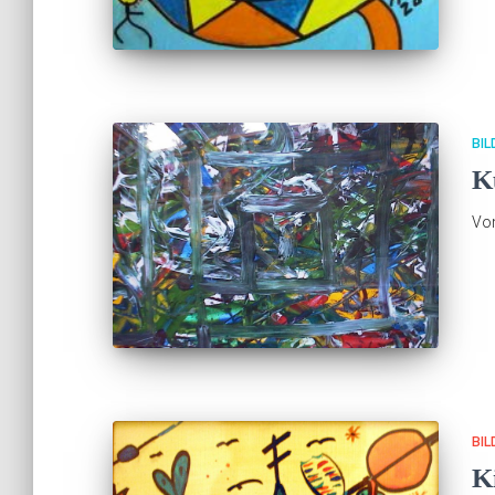
BIL
K
Vo
BIL
K