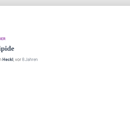
DER
ipide
n
Heckl
, vor
8 Jahren