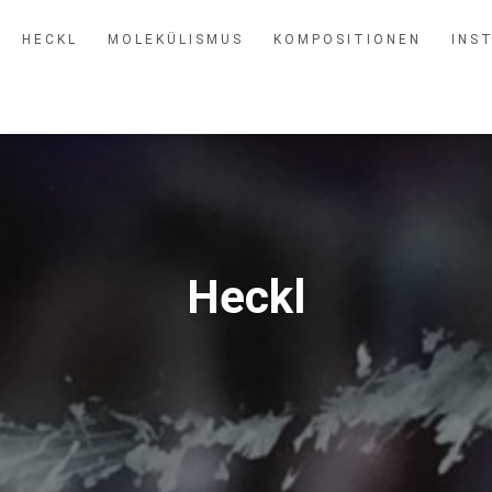
H E C K L
M O L E K Ü L I S M U S
K O M P O S I T I O N E N
I N S T
Heckl