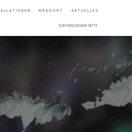
 A L L A T I O N E N
KI B A S I E R T
A K T U E L L E S
ZUR ENGLISCHEN SEITE