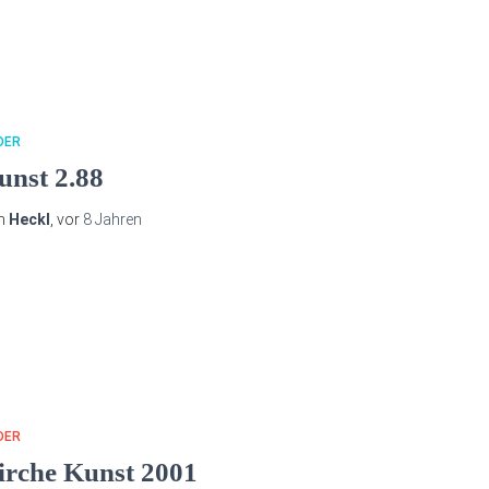
DER
unst 2.88
n
Heckl
, vor
8 Jahren
DER
irche Kunst 2001