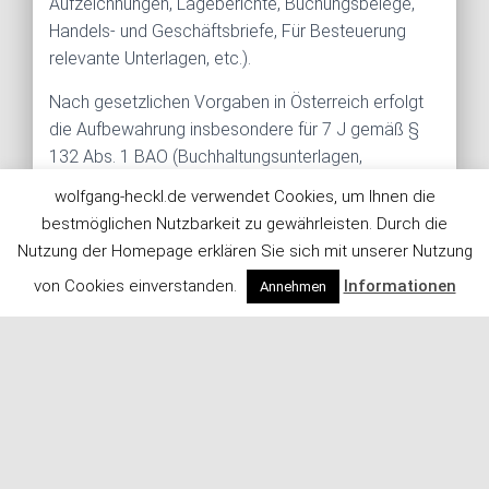
Aufzeichnungen, Lageberichte, Buchungsbelege,
Handels- und Geschäftsbriefe, Für Besteuerung
relevante Unterlagen, etc.).
Nach gesetzlichen Vorgaben in Österreich erfolgt
die Aufbewahrung insbesondere für 7 J gemäß §
132 Abs. 1 BAO (Buchhaltungsunterlagen,
Belege/Rechnungen, Konten, Belege,
wolfgang-heckl.de verwendet Cookies, um Ihnen die
Geschäftspapiere, Aufstellung der Einnahmen und
bestmöglichen Nutzbarkeit zu gewährleisten. Durch die
Ausgaben, etc.), für 22 Jahre im Zusammenhang
Nutzung der Homepage erklären Sie sich mit unserer Nutzung
mit Grundstücken und für 10 Jahre bei Unterlagen
von Cookies einverstanden.
Informationen
Annehmen
im Zusammenhang mit elektronisch erbrachten
Leistungen, Telekommunikations-, Rundfunk- und
Fernsehleistungen, die an Nichtunternehmer in EU-
Mitgliedstaaten erbracht werden und für die der
Mini-One-Stop-Shop (MOSS) in Anspruch
genommen wird.
Hosting