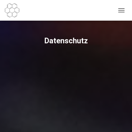
N
A
V
I
G
Datenschutz
A
T
I
O
N
U
M
S
C
H
A
L
T
E
N