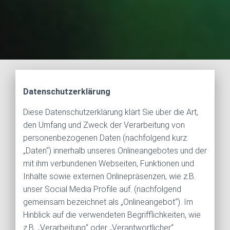
Datenschutzerklärung
Diese Datenschutzerklärung klärt Sie über die Art,
den Umfang und Zweck der Verarbeitung von
personenbezogenen Daten (nachfolgend kurz
„Daten“) innerhalb unseres Onlineangebotes und der
mit ihm verbundenen Webseiten, Funktionen und
Inhalte sowie externen Onlinepräsenzen, wie z.B.
unser Social Media Profile auf. (nachfolgend
gemeinsam bezeichnet als „Onlineangebot“). Im
Hinblick auf die verwendeten Begrifflichkeiten, wie
z.B. „Verarbeitung“ oder „Verantwortlicher“